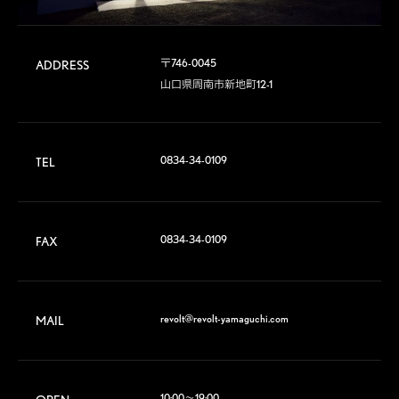
〒746-0045

ADDRESS
山口県周南市新地町12-1
0834-34-0109
TEL
0834-34-0109
FAX
revolt@revolt-yamaguchi.com
MAIL
10:00～19:00
